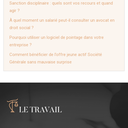
Sanction disciplinaire : quels sont vos recours et quand
agir ?
À quel moment un salarié peut-il consulter un avocat en
droit social ?
Pourquoi utiliser un logiciel de pointage dans votre
entreprise ?
Comment bénéficier de l’offre jeune actif Société
Générale sans mauvaise surprise