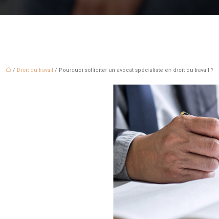
/
Droit du travail
/ Pourquoi solliciter un avocat spécialiste en droit du travail ?