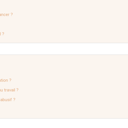
lancer ?
l ?
ation ?
 travail ?
 abusif ?