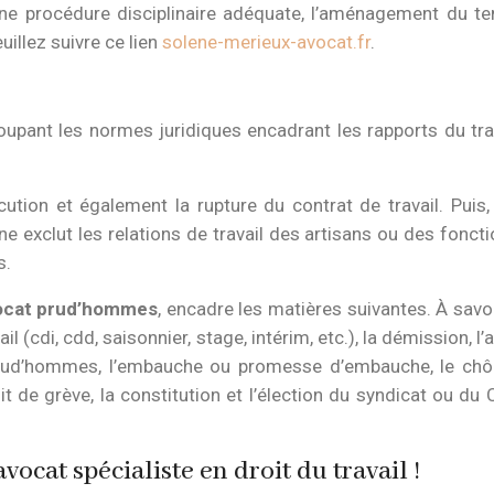
ne procédure disciplinaire adéquate, l’aménagement du temp
illez suivre ce lien
solene-merieux-avocat.fr
.
roupant les normes juridiques encadrant les rapports du tra
cution et également la rupture du contrat de travail. Puis, il
ne exclut les relations de travail des artisans ou des fonct
s.
ocat prud’hommes
, encadre les matières suivantes. À savoi
l (cdi, cdd, saisonnier, stage, intérim, etc.), la démission, l’
prud’hommes, l’embauche ou promesse d’embauche, le chôma
roit de grève, la constitution et l’élection du syndicat ou d
vocat spécialiste en droit du travail !